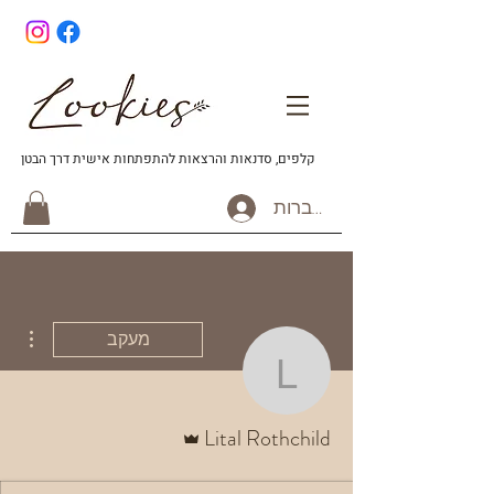
קלפים, סדנאות והרצאות להתפתחות אישית דרך הבטן
להתחברות
ions
מעקב
Lital Rothchild
אדמין
Lital Rothchild