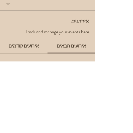
אירועים
Track and manage your events here.
אירועים הבאים
אירועים קודמים
No tickets or RSVPs yet
לכל האירועים