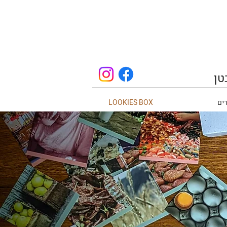
טן
ים
LOOKIES BOX