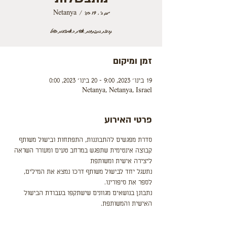
יום ה׳, 19 בינו׳
  |  
Netanya
קבוצת התפתחות אישית באמצעות בישול
זמן ומיקום
19 בינו׳ 2023, 9:00 – 20 בינו׳ 2023, 0:00
Netanya, Netanya, Israel
פרטי האירוע
סדרת מפגשים להתבוננות, התפתחות ובישול משותף
קבוצה אינטימית שתפגש במרחב טעים ומעורר השראה 
ליצירה אישית ומשותפת
נתעגל יחד לבישול משותף דרכו נמצא את המילים, 
לספר את סיפורינו.
נתבונן בנושאים מגוונים שישתקפו בעבודת הבישול 
האישית והמשותפת.
נלמד על עצמנו דרך המנות שנכין שיספרו את סיפורינו 
בשפה אחרת ומפתיעה; שפה ראשונית, קדומה ובסיסית.