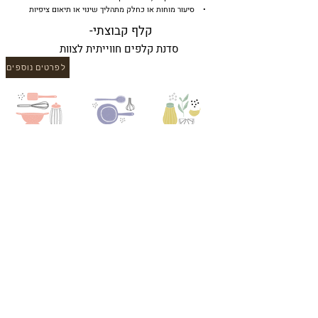
• סיעור מוחות או כחלק מתהליך שינוי או תיאום ציפיות
קלף קבוצתי-
סדנת קלפים חווייתית לצוות
לפרטים נוספים
קבוצות להורים וילדים
קבוצת אפייה להורים וילדים מאפשרת התבוננות עדינה,
כזו שמאפשרת בראש ובראשונה זמן איכות נעים (וטעים)
לקשר טוב וממלא.
הזדמנות להקשבה אמיתית לעצמכם ולילדים שלכם,
להתמסרות ולהזנה אחד של השני בכל הטוב שתבחרו.
אני מאמינה שקשר חם, קרוב ואותנטי בין הורה וילדיו הוא
הבסיס לצמיחה של הילדים שלנו. בעיני זה לא משנה באיזו
גישה חינוכית יבחרו ההורים, מהו אורח החיים במשפחה ואילו
אתגרים ניצבים בפניהם, כאשר הקשר בריא ונוכח זהו הבסיס
לצמיחה של הילדים וההורים.