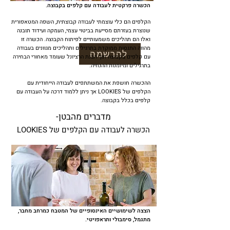
הכשרה פרקטית לעבודה עם קלפים בקבוצה.
הקלפים הם כלי עוצמתי לעבודה קבוצתית, השפה המטאפורית
שנוצרת בעזרתם מסייעת בביטוי עצמי, העמקה ועידוד תובנה
ואלו הם תהליכים משמעותיים לפיתוח הקבוצה. הכשרה זו
מהווה התנסות ממוקדת בתרגילים ותהליכים מגוונים בעבודה
להרשמה
עם קלפים בקבוצה תוך הבנת הרציונל שעומד מאחורי הבחירה
בתרגילים ומיומנות ההנחיה.
ההכשרה חושפת את המשתתפים לעבודה הייחודית עם
הקלפים של LOOKIES אך ניתן ללמוד דרכה על העבודה עם
קלפים בכלל בקבוצה.
מדברים מהבטן-
הכשרה לעבודה עם הקלפים של LOOKIES
הצצה לשימושיים האינסופיים של המטבח כמרחב מחבר,
מתגמל, סימבולי ותראפויטי.