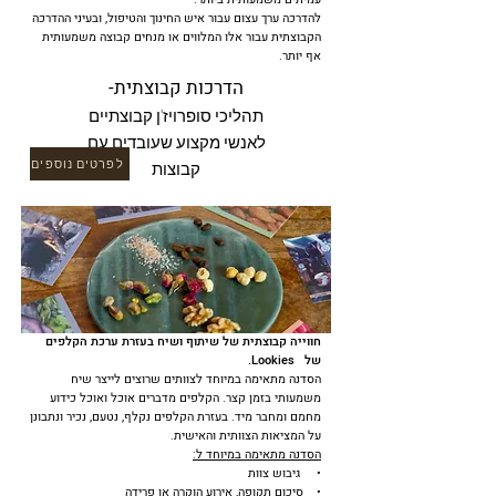
להדרכה ערך עצום עבור איש החינוך והטיפול, ובעיני ההדרכה
הקבוצתית עבור אלו המלווים או מנחים קבוצה משמעותית
אף יותר.
הדרכות קבוצתית-
תהליכי סופרויז'ן קבוצתיים
לאנשי מקצוע שעובדים עם
לפרטים נוספים
קבוצות
חווייה קבוצתית של שיתוף ושיח בעזרת ערכת הקלפים
של Lookies.
הסדנה מתאימה במיוחד לצוותים שרוצים לייצר שיח
משמעותי בזמן קצר. הקלפים מדברים אוכל ואוכל כידוע
מחמם ומחבר מיד. בעזרת הקלפים נקלף, נטעם, נכיר ונתבונן
על המציאות הצוותית והאישית.
הסדנה מתאימה במיוחד ל:
• גיבוש צוות
• סיכום תקופה, אירוע הוקרה או פרידה