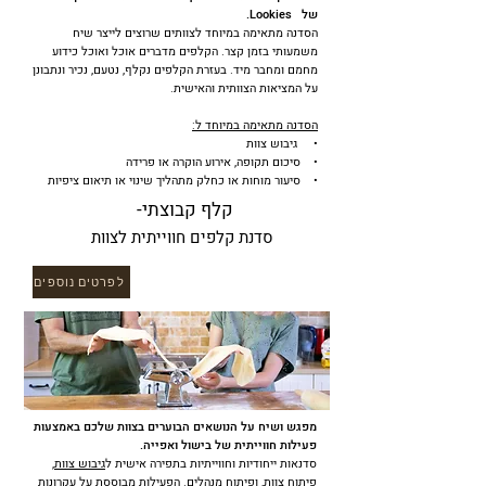
של Lookies.
הסדנה מתאימה במיוחד לצוותים שרוצים לייצר שיח
משמעותי בזמן קצר. הקלפים מדברים אוכל ואוכל כידוע
מחמם ומחבר מיד. בעזרת הקלפים נקלף, נטעם, נכיר ונתבונן
על המציאות הצוותית והאישית.
הסדנה מתאימה במיוחד ל:
• גיבוש צוות
• סיכום תקופה, אירוע הוקרה או פרידה
• סיעור מוחות או כחלק מתהליך שינוי או תיאום ציפיות
קלף קבוצתי-
סדנת קלפים חווייתית לצוות
לפרטים נוספים
מפגש ושיח על הנושאים הבוערים בצוות שלכם באמצעות
פעילות חווייתית של בישול ואפייה.
סדנאות ייחודיות וחווייתיות בתפירה אישית ל
גיבוש צוות,
פיתוח צוות, ופיתוח מנהלים
. הפעילות מבוססת על עקרונות